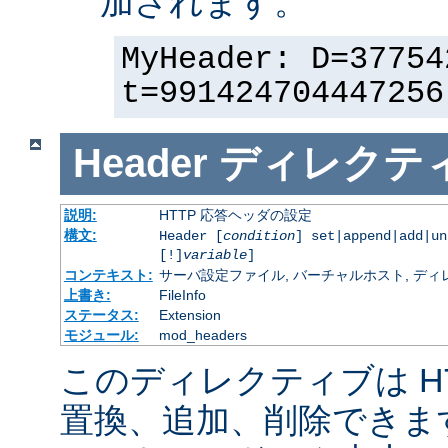
加されます。
MyHeader: D=37754
t=991424704447256
Header
ディレクテ
説明:
HTTP 応答ヘッダの設定
構文:
Header [
condition
] set|append|add|u
[!]
variable
]
コンテキスト:
サーバ設定ファイル, バーチャルホスト, ディレクトリ
上書き:
FileInfo
ステータス:
Extension
モジュール:
mod_headers
このディレクティブは H
置換、追加、削除できま