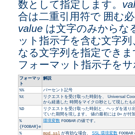
数として指定します。
va
合は二重引用符で 囲む
value
は文字のみからなる
ット指示子を含む文字列
なる文字列を指定できま
フォーマット指示子をサ
フォーマッ
解説
ト
パーセント記号
%%
リクエストを受け取った時刻を、 Universal Coordin
%t
から経過した 時間をマイクロ秒として現したも
リクエストを受け取った時刻と、ヘッダを送り出
%D
ていた期間を現します。 値の最初には
が付
D=
環境変数
の値です。
%
FOOBAR
{FOOBAR}e
が有効な場合、
SSL 環境変数
%
mod_ssl
FOOBAR