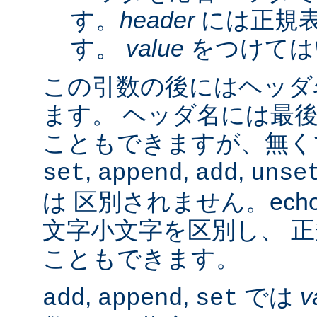
す。
header
には正規
す。
value
をつけては
この引数の後にはヘッダ名
ます。 ヘッダ名には最
こともできますが、無く
,
,
,
set
append
add
unse
は 区別されません。ech
文字小文字を区別し、 
こともできます。
,
,
では
v
add
append
set