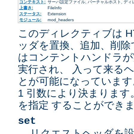
コンテキスト:
サーバ設定ファイル, バーチャルホスト, ディレクトリ
上書き:
FileInfo
ステータス:
Extension
モジュール:
mod_headers
このディレクティブは H
ッダを置換、追加、削除
はコンテントハンドラが
実行され、 入って来る
とが可能になっています
1 引数により決まりま
を指定 することができま
set
リクエストヘッダを設