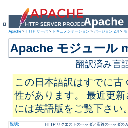
Apach
Apache
>
HTTP サーバ
>
ドキュメンテーション
>
バージョン 2.4
>
モ
Apache モジュール m
翻訳済み言語
この日本語訳はすでに古
性があります。 最近更
には英語版をご覧下さい
説明:
HTTP リクエストのヘッダと応答のヘッダの