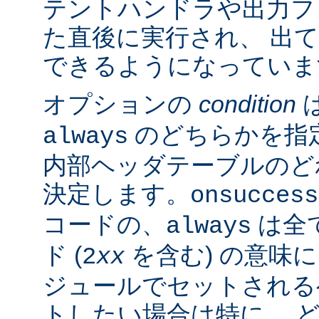
テントハンドラや出力フ
た直後に実行され、 出
できるようになっていま
オプションの
condition
のどちらかを指
always
内部ヘッダテーブルのど
決定します。
onsuccess
コードの、
は全
always
ド (
を含む) の意味
2
xx
ジュールでセットされる
トしたい場合は特に、 