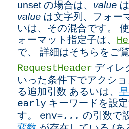
unset の場合は、
value
は
value
は文字列、フォー
いは、その混合です。 
ォーマット指定子は、
He
で、 詳細はそちらをご
ディレ
RequestHeader
いった条件下でアクショ
る追加引数 あるいは、
早
キーワードを設定
early
す。
の引数で
env=
...
変数
が存在している (