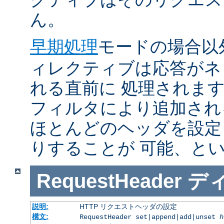
ん。
早期処理
モードの場合以
ィレクティブは応答がネ
れる直前に 処理されま
フィルタにより追加され
ほとんどのヘッダを設定
りすることが 可能、と
RequestHeader
デ
説明:
HTTP リクエストヘッダの設定
構文:
RequestHeader set|append|add|unset
h