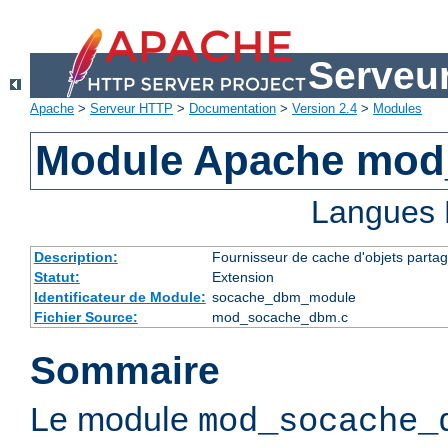
Serveu
Apache
>
Serveur HTTP
>
Documentation
>
Version 2.4
>
Modules
Module Apache mo
Langues 
Description:
Fournisseur de cache d'objets parta
Statut:
Extension
Identificateur de Module:
socache_dbm_module
Fichier Source:
mod_socache_dbm.c
Sommaire
Le module
mod_socache_